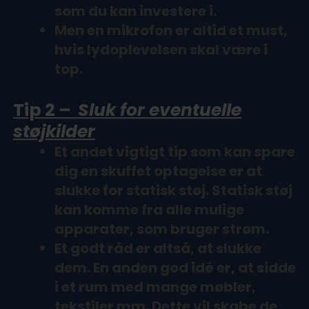
som du kan investere i.
Men en mikrofon er altid et must,
hvis lydoplevelsen skal være i
top.
Tip 2 –
Sluk for eventuelle
støjkilder
Et andet vigtigt tip som kan spare
dig en skuffet optagelse er at
slukke for statisk støj. Statisk støj
kan komme fra alle mulige
apparater, som bruger strøm.
Et godt råd er altså, at slukke
dem. En anden god idé er, at sidde
i et rum med mange møbler,
tekstiler mm. Dette vil skabe de