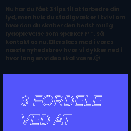
Nu har du fået 3 tips til at forbedre din
lyd, men hvis du stadigvæk er i tvivl om
hvordan du skaber den bedst mulig
lydoplevelse som sparker r**, så
kontakt os nu. Ellers læs med i vores
næste nyhedsbrev hvor vi dykker ned i
hvor lang en video skal være.🙂
3 FORDELE
VED AT